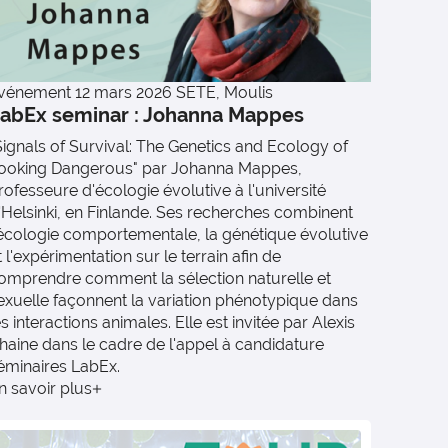
vénement
12 mars 2026
SETE, Moulis
abEx seminar : Johanna Mappes
Signals of Survival: The Genetics and Ecology of
ooking Dangerous" par Johanna Mappes,
rofesseure d'écologie évolutive à l'université
'Helsinki, en Finlande. Ses recherches combinent
'écologie comportementale, la génétique évolutive
t l'expérimentation sur le terrain afin de
omprendre comment la sélection naturelle et
exuelle façonnent la variation phénotypique dans
es interactions animales. Elle est invitée par Alexis
haine dans le cadre de l'appel à candidature
éminaires LabEx.
n savoir plus