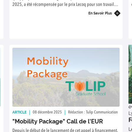
2025, a été récompensée par le prix Lecoq pour son travail
effectué lors de son doctorat, portant sur les lichens.
En Savoir Plus
é
ARTICLE
08 décembre 2025
Rédaction : Tulip Communication
L
F
"Mobility Package" Call de l'EUR
L
Depuis le début de le lancement de cet appel à financement,