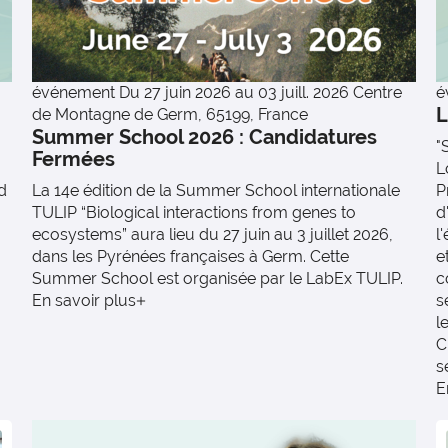
événement
Du 27 juin 2026 au 03 juill. 2026
Centre
é
L
de Montagne de Germ, 65199, France
Summer School 2026 : Candidatures
"
Fermées
L
d
La 14e édition de la Summer School internationale
P
TULIP “Biological interactions from genes to
d
ecosystems” aura lieu du 27 juin au 3 juillet 2026,
l
dans les Pyrénées françaises à Germ. Cette
e
Summer School est organisée par le LabEx TULIP.
c
En savoir plus
s
l
C
s
E