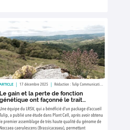
ARTICLE
17 décembre 2025
Rédaction : Tulip Communication / Sylvain Merlot
Le gain et la perte de fonction
génétique ont façonné le trait
d'hyperaccumulation du nickel chez
Une équipe du LRSV, qui a bénéficié d’un package d’accueil
Noccaea caerulescens
Tulip, a publié une étude dans Plant Cell, après avoir obtenu
le premier assemblage de très haute qualité du génome de
Noccaea caerulescens (Brassicaceaea), permettant