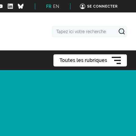
FR
EN
SE CONNECTER
Tapez
ici
votre
recherche
Toutes les rubriques