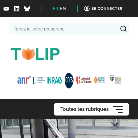
FR
EN
SE CONNECTER
Tapez
ici
votre
recherche
Toutes les rubriques