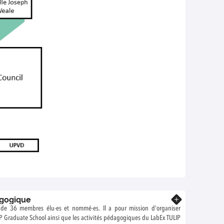
gogique
En savoir plus
de 36 membres élu·es et nommé·es. Il a pour mission d'organiser
IP Graduate School ainsi que les activités pédagogiques du LabEx TULIP