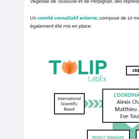
Végétale de Toulouse et de Perpignan, des représe
Un
comité consultatif externe
,
composé de 10 mem
également été mis en place.