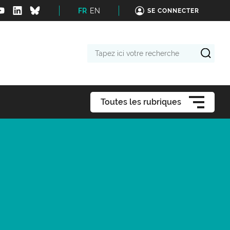
FR
EN
SE CONNECTER
Tapez
ici
votre
recherche
Toutes les rubriques