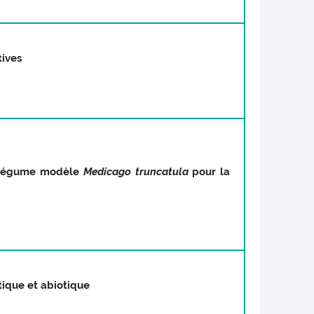
tives
e légume modèle
Medicago truncatula
pour la
tique et abiotique