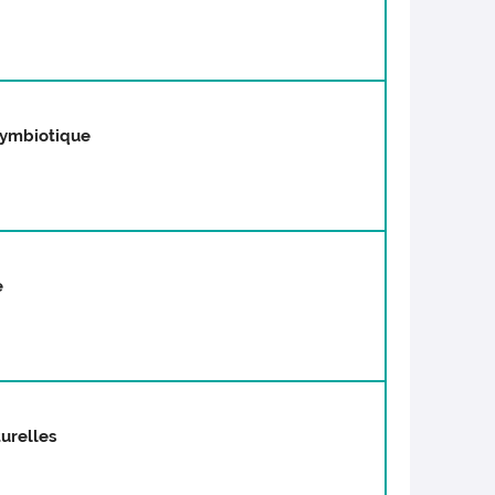
symbiotique
e
turelles