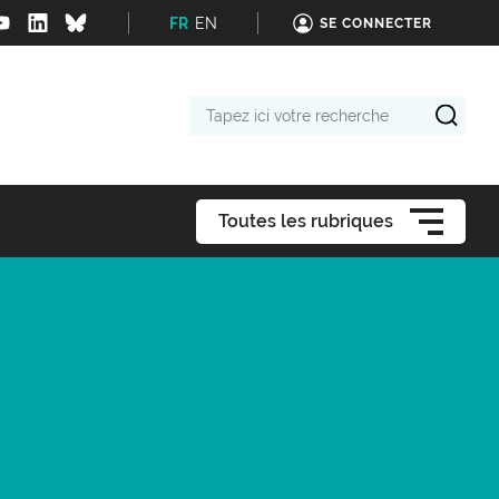
FR
EN
SE CONNECTER
Tapez
ici
votre
recherche
Toutes les rubriques