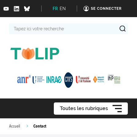
FR
EN
SE CONNECTER
Tapez
ici
votre
recherche
Toutes les rubriques
Contact
Accueil