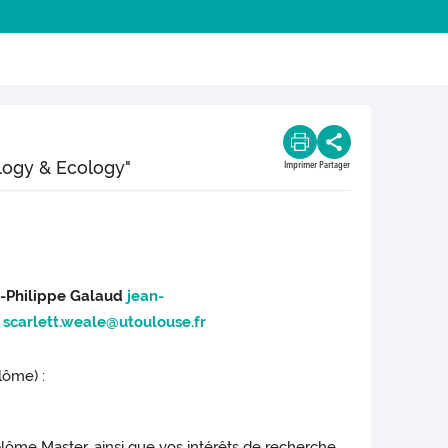
logy & Ecology"
Imprimer
Partager
-Philippe Galaud
jean-
e
scarlett.weale@utoulouse.fr
lôme) :
plôme Master, ainsi que vos intérêts de recherche