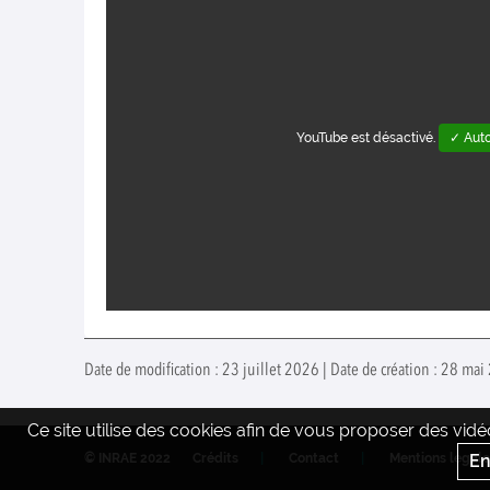
YouTube est désactivé.
✓ Auto
Date de modification : 23 juillet 2026 | Date de création : 28 m
Ce site utilise des cookies afin de vous proposer des vi
En
© INRAE 2022
Crédits
Contact
Mentions legale