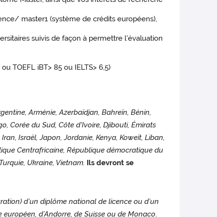
cence/ master1 (système de crédits européens),
sitaires suivis de façon à permettre l'évaluation
50 ou TOEFL iBT> 85 ou IELTS> 6,5)
rgentine, Arménie, Azerbaïdjan, Bahreïn, Bénin,
, Corée du Sud, Côte d'Ivoire, Djibouti, Émirats
Iran, Israël, Japon, Jordanie, Kenya, Koweït, Liban,
blique Centrafricaine, République démocratique du
urquie, Ukraine, Vietnam.
Ils devront se
aration) d’un diplôme national de licence ou d’un
ue européen, d’Andorre, de Suisse ou de Monaco
.