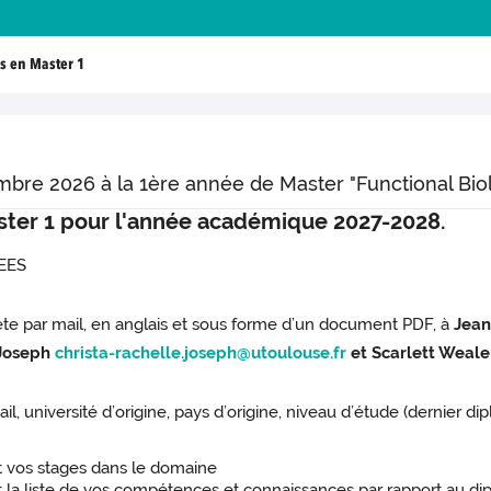
ns en Master 1
mbre 2026 à la 1ère année de Master "Functional Bio
aster 1 pour l'année académique 2027-2028.
MEES
e par mail, en anglais et sous forme d’un document PDF, à
Jean
 Joseph
christa-rachelle.joseph@utoulouse.fr
et Scarlett Weal
, université d’origine, pays d’origine, niveau d’étude (dernier dip
t vos stages dans le domaine
t la liste de vos compétences et connaissances par rapport au di