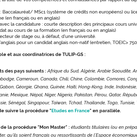
at : Baccalauréat/ MSc1 (système de crédits non européens) ou li
ne (en français ou en anglais)
c la candidature : courte description des principaux cours univer
at au cours de sa formation (en français ou en anglais)
cteur de stage ou, à défaut, d'une université.
l'anglais pour un candidat anglais non-natif (entretien, TOEIC> 7
le et aux coordinatrices de TULIP-GS :
ts des pays suivants :
Afrique du Sud, Algérie, Arabie Saoudite, A
ambodge, Cameroun, Canada, Chili, Chine, Colombie, Comores, Congo
 Gabon, Géorgie, Ghana, Guinée, Haïti, Hong-Kong, Inde, Indonésie, 
anie, Mexique, Népal, Niger, Nigeria, Pakistan, Pérou, Qatar, Répu
, Sénégal, Singapour, Taïwan, Tchad, Thaïlande, Togo, Tunisie, T
e suivre la procédure "
Etudes en France
" en parallèle.
 de la procédure "Mon Master" :
étudiants titulaires (ou en prép
r, qu'ils soient français ou ressortissants de l’Espace économiq