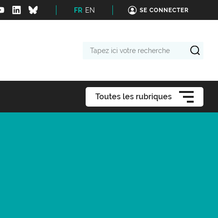
FR
EN
SE CONNECTER
Tapez
ici
votre
recherche
Toutes les rubriques