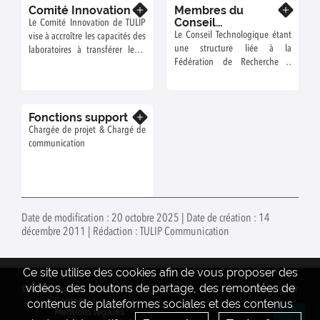
Comité Innovation
Membres du
direction sur la politique
activités pédagogiques du
En savoir plus
En savoir plus
Conseil
scientifique.
Le Comité Innovation de TULIP
LabEx TULIP et de TULIP
Technologique
Le Conseil Technologique étant
vise à accroître les capacités des
Graduate School, incluant le
une structure liée à la
laboratoires à transférer leurs
recrutement des étudiants du
Fédération de Recherche «
innovations vers le secteur
Master TULIP-GS et de la
Agrobiosciences, Interactions &
privé. Il est donc constitué pour
summer school du LabEx.
Biodiversité » (FR AIB), c'est
moitié d'acteurs issus du
cette dernière qui en détermine
monde académique et pour
Fonctions support
la composition.
En savoir plus
l'autre moitié, d'entreprises.
Chargée de projet & Chargé de
communication
Date de modification : 20 octobre 2025 | Date de création : 14
décembre 2011 | Rédaction : TULIP Communication
Ce site utilise des cookies afin de vous proposer des
vidéos, des boutons de partage, des remontées de
© INRAE 2022
Crédits
www.inrae.fr
Contact
contenus de plateformes sociales et des contenus
Mentions legales