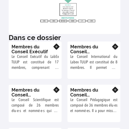
Dans ce dossier
Membres du
Membres du
En savoir plus
En savoir plus
Conseil Exécutif
Conseil
International
Le Conseil Exécutif du LabEx
Le Conseil International du
Labex TULIP
TULIP est constitué de 17
Labex TULIP est constitué de 8
membres, comprenant en
membres. Il permet une
particulier les Directeurs et
évaluation extérieure de
Directeurs adjoints des Unités
l'ensemble des projets TULIP et
constitutives de TULIP. Il oriente
tient un rôle de conseiller quant
Membres du
Membres du
le projet et s'assure de son bon
au développement de
En savoir plus
En savoir plus
Conseil
Conseil
déroulement opérationnel.
nouveaux projets au sein du
Scientifique
Pédagogique
Le Conseil Scientifique est
Le Conseil Pédagogique est
LabEx.
composé de 26 membres
composé de 36 membres élu·es
élu·e·s et nommé·e·s qui ont
et nommé·es. Il a pour mission
pour mission d'animer la vie
d'organiser l'ensemble des
scientifique. Ils ont également
Appels à Projets de TULIP
un rôle de conseil auprès de la
Graduate School ainsi que les