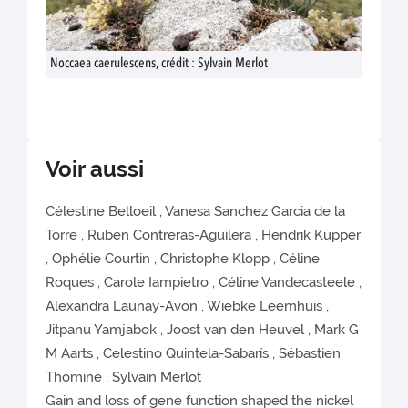
Noccaea caerulescens, crédit : Sylvain Merlot
Voir aussi
Célestine Belloeil , Vanesa Sanchez Garcia de la
Torre , Rubén Contreras-Aguilera , Hendrik Küpper
, Ophélie Courtin , Christophe Klopp , Céline
Roques , Carole Iampietro , Céline Vandecasteele ,
Alexandra Launay-Avon , Wiebke Leemhuis ,
Jitpanu Yamjabok , Joost van den Heuvel , Mark G
M Aarts , Celestino Quintela-Sabarís , Sébastien
Thomine , Sylvain Merlot
Gain and loss of gene function shaped the nickel